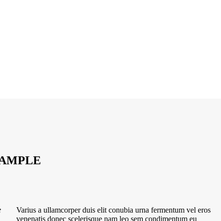
XAMPLE
e
Varius a ullamcorper duis elit conubia urna fermentum vel eros
venenatis donec scelerisque nam leo sem condimentum eu