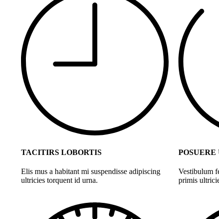
TACITIRS LOBORTIS
POSUERE
Elis mus a habitant mi suspendisse adipiscing
Vestibulum f
ultricies torquent id urna.
primis ultrici