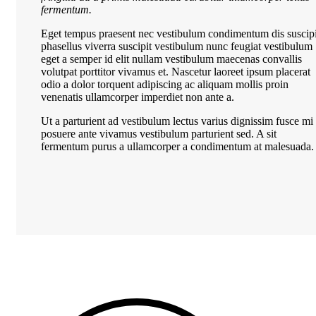
fermentum.
Eget tempus praesent nec vestibulum condimentum dis suscipi
phasellus viverra suscipit vestibulum nunc feugiat vestibulum
eget a semper id elit nullam vestibulum maecenas convallis
volutpat porttitor vivamus et. Nascetur laoreet ipsum placerat
odio a dolor torquent adipiscing ac aliquam mollis proin
venenatis ullamcorper imperdiet non ante a.
Ut a parturient ad vestibulum lectus varius dignissim fusce mi
posuere ante vivamus vestibulum parturient sed. A sit
fermentum purus a ullamcorper a condimentum at malesuada.