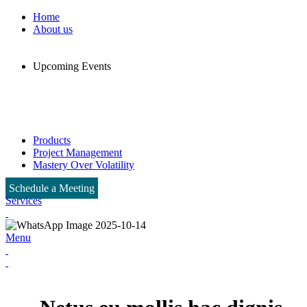
Home
About us
Upcoming Events
Products
Project Management
Mastery Over Volatility
Schedule a Meeting
Services
Menu
Services